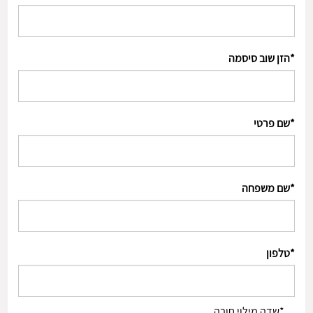
משתמש חדש/אורח
*הזן שוב סיסמה
להרשמה
*שם פרטי
*שם משפחה
*טלפון
*שדה מילוי חובה