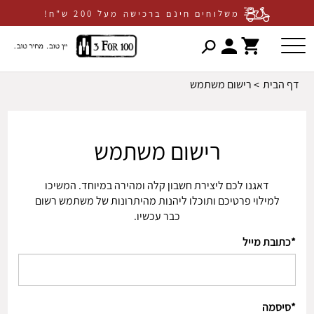
משלוחים חינם ברכישה מעל 200 ש"ח!
דלג לתוכן
דלג לסרגל הניווט
פתיחת
פתיחת
חלונית
חלונית
דף הבית
רישום משתמש
עגלה
משתמש
סגור
כבר רשומים? התחברו
אין מוצרים בעגלה
רישום משתמש
דאגנו לכם ליצירת חשבון קלה ומהירה במיוחד. המשיכו
למילוי פרטיכם ותוכלו ליהנות מהיתרונות של משתמש רשום
כבר עכשיו.
*כתובת מייל
שכחתי סיסמה
זכור אותי
*סיסמה