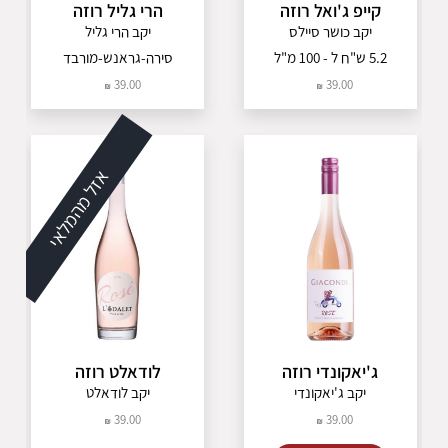
קומלה
קייפ ג'ואל רוזה
הרי גליל רוזה
פטיט סירה
קודורניו
יקב כושר סיילס
יקב הרי גליל
ריזלינג
5.2 ש"ח ל - 100 מ"ל
סירה-גראנש-מורבד
פרנץ קולומבר
קרמנר
39.00
39.00
מקבאו
סוביניון בלאן
פינו ביאנקו
פינו גריג'יו
אזל מהמלאי
נרו ד'אבולה
מונטיפוליצ'יאנו
שיראז
פינוטאז'
שנין בלאן
קברנה
ג'יאקונדי רוזה
לודאלט רוזה
יקב ג'יאקונדי
יקב לודאלט
39.00
39.00