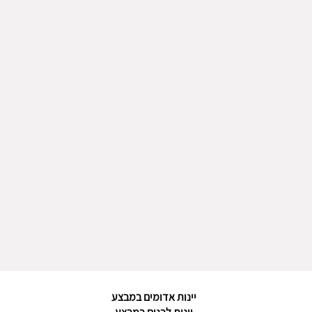
שכחתי סיסמה
קה
אוגרטה
סיציליה
קה
אונדורגה
אוסטרליה
פרקשנט
קסטל
סנטוס לימה
קאלווה
קינטו דה ראזה
סרטורי
סנטה אנה
פנאפלור
ויניה מאייפו
מונדו דל וינו
אנדראה בונאצ'י
ו
צובה
ן
סימונסוולי
ו
כושר סיילס
הרי גליל
קסטיו ד.פרלדה
ו
רמת הגולן
יינות אדומים במבצע
מדבר