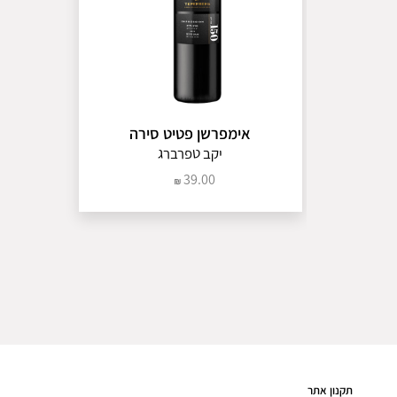
זכור אותי
טוריגה פרנ
טינטה בארו
באגה
ויורה
ויורה
גלרה
אינסוליה
אימפרשן פטיט סירה
קטראטו
יקב טפרברג
גרילו
39.00
קורבינה
מולינרה
רונדינלה
ורמנטינו
מולר טרגא
גראנש בלא
מולר טרגא
צ'ראלו
פארלדה
פרימיטיב
סנג'ובזה
תקנון אתר