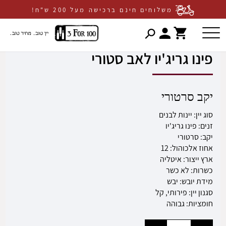
דף הבית
חנות יינות
3 ב-100
פינו גריג'יו לאב סטורי
משלוחים חינם ברכישה מעל 200 ש"ח!
דלג לתוכן
דלג לסרגל הניווט
פתיחת
פתיחת
חלונית
חלונית
פינו גריג'יו לאב סטורי
עגלה
משתמש
סגור
כבר רשומים? התחברו
אין מוצרים בעגלה
יקב סרטורי
סוג יין:
יינות לבנים
זנים:
פינו גריג'יו
יקב:
סרטורי
אחוז אלכוהול:
12
ארץ ייצור:
איטליה
כשרות:
לא כשר
מידת יובש:
יבש
שכחתי סיסמה
זכור אותי
סגנון יין:
פירותי,
קל
חומציות:
גבוהה