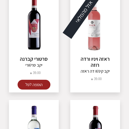
אזל מהמלאי
ראזה ויניו ורדה
סרטורי קברנה
רוזה
יקב סרטורי
יקב קינטו דה ראזה
39.00
39.00
הוספה לסל