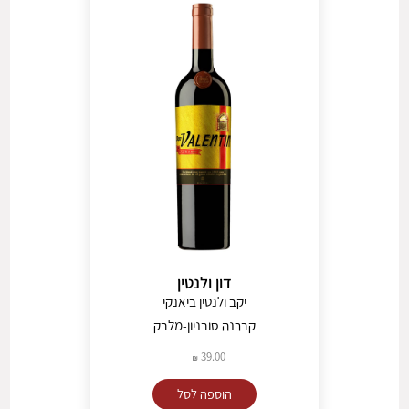
דון ולנטין
יקב ולנטין ביאנקי
קברנה סובניון-מלבק
39.00
הוספה לסל