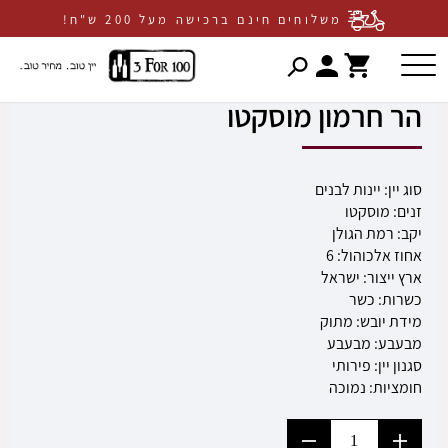
דף הבית
חנות יינות
3 ב-100
הר חרמון מוסקטו
משלוחים חינם ברכישה מעל 200 ש"ח!
דלג לתוכן
דלג לסרגל הניווט
פתיחת
פתיחת
חלונית
חלונית
הר חרמון מוסקטו
עגלה
משתמש
סגור
כבר רשומים? התחברו
אין מוצרים בעגלה
סוג יין:
יינות לבנים
זנים:
מוסקטו
יקב:
רמת הגולן
אחוז אלכוהול:
6
ארץ ייצור:
ישראל
כשרות:
כשר
מידת יובש:
מתוק
מבעבע:
מבעבע
שכחתי סיסמה
זכור אותי
סגנון יין:
פירותי
חומציות:
נמוכה