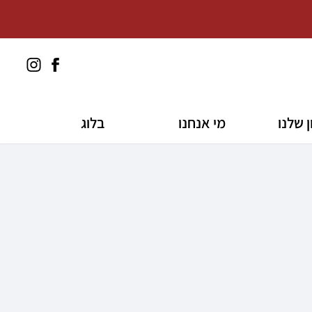
לעמוד
3for100
הפייסבוק
באינסטגרם
של
3for100
 שלנו
מי אנחנו
בלוג
אורח
 קלה ומהירה במיוחד. המשיכו למילוי פרטיכם
ת של משתמש רשום כבר עכשיו.