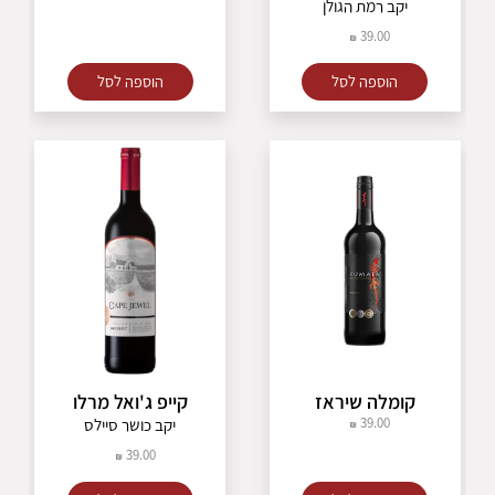
קומלה
יקב רמת הגולן
פטיט סירה
קודורניו
39.00
ריזלינג
פרנץ קולומבר
הוספה לסל
הוספה לסל
קרמנר
מקבאו
סוביניון בלאן
פינו ביאנקו
פינו גריג'יו
נרו ד'אבולה
מונטיפוליצ'יאנו
שיראז
פינוטאז'
שנין בלאן
קברנה
קומלה שיראז
קייפ ג'ואל מרלו
39.00
יקב כושר סיילס
39.00