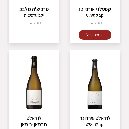
קומלה
פטיט סירה
קודורניו
קסטלני אורבייטו
טרפיצ'ה מלבק
ריזלינג
יקב קסטלני
יקב טרפיצ'ה
פרנץ קולומבר
39.00
39.00
קרמנר
מקבאו
הוספה לסל
סוביניון בלאן
פינו ביאנקו
פינו גריג'יו
נרו ד'אבולה
מונטיפוליצ'יאנו
שיראז
פינוטאז'
שנין בלאן
קברנה
לודאלט שרדונה
לודאלט
מרסאן-רוסאן
יקב לודאלט