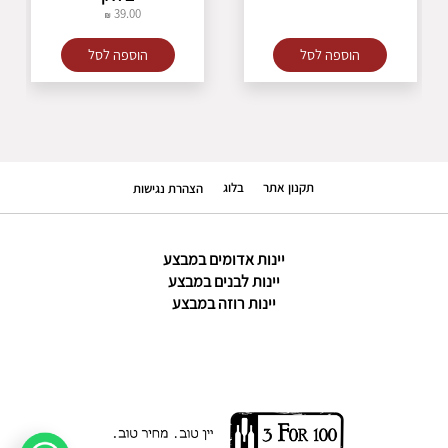
קומלה
39.00
פטיט סירה
קודורניו
ריזלינג
הוספה לסל
הוספה לסל
פרנץ קולומבר
קרמנר
מקבאו
סוביניון בלאן
פינו ביאנקו
פינו גריג'יו
תקנון אתר
בלוג
הצהרת נגישות
נרו ד'אבולה
מונטיפוליצ'יאנו
שיראז
יינות אדומים במבצע
פינוטאז'
יינות לבנים במבצע
שנין בלאן
יינות רוזה במבצע
קברנה